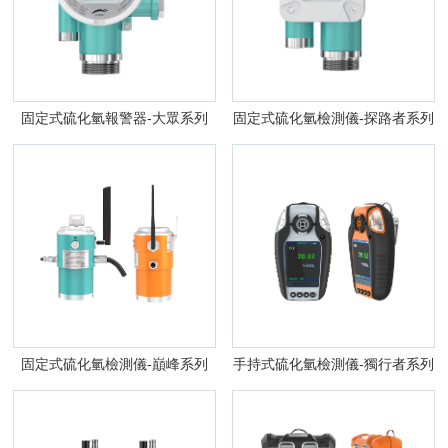
固定式硫化氫報警器-大眾系列
固定式硫化氫檢測儀-探路者系列
固定式硫化氫檢測儀-巔峰系列
手持式硫化氫檢測儀-獨行者系列