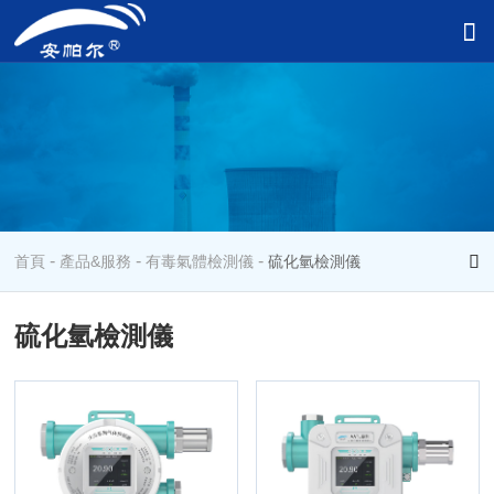
-
-
-
首頁
產品&服務
有毒氣體檢測儀
硫化氫檢測儀
硫化氫檢測儀