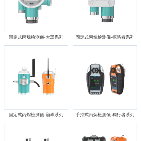
固定式丙烷檢測儀-大眾系列
固定式丙烷檢測儀-探路者系列
固定式丙烷檢測儀-巔峰系列
手持式丙烷檢測儀-獨行者系列