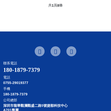
共
頁
條
1
8
聯系電話
180-1879-7379
電話
0755-29019377
手機
180-1879-7379
公司總部
深圳市龍華觀瀾觀盛二路5號捷順科技中心
A701整層