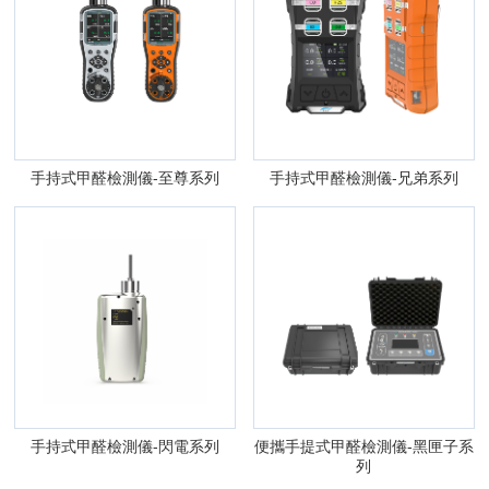
手持式甲醛檢測儀-至尊系列
手持式甲醛檢測儀-兄弟系列
手持式甲醛檢測儀-閃電系列
便攜手提式甲醛檢測儀-黑匣子系
列