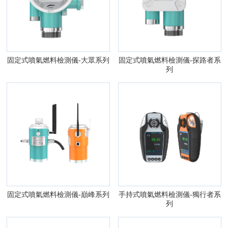
固定式噴氣燃料檢測儀-大眾系列
固定式噴氣燃料檢測儀-探路者系
列
固定式噴氣燃料檢測儀-巔峰系列
手持式噴氣燃料檢測儀-獨行者系
列