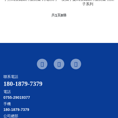
子系列
共
頁
條
1
8
聯系電話
180-1879-7379
電話
0755-29019377
手機
180-1879-7379
公司總部