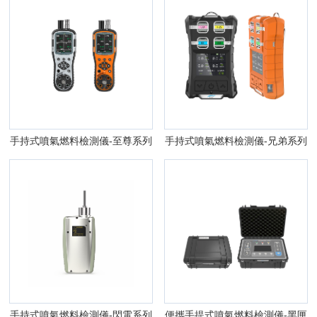
手持式噴氣燃料檢測儀-至尊系列
手持式噴氣燃料檢測儀-兄弟系列
手持式噴氣燃料檢測儀-閃電系列
便攜手提式噴氣燃料檢測儀-黑匣