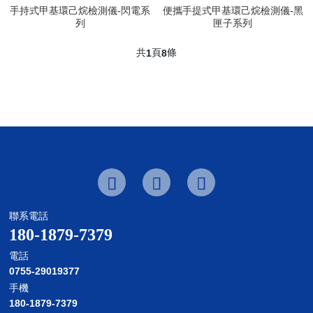
手持式甲基環己烷檢測儀-閃電系
便攜手提式甲基環己烷檢測儀-黑
列
匣子系列
共
頁
條
1
8
聯系電話
180-1879-7379
電話
0755-29019377
手機
180-1879-7379