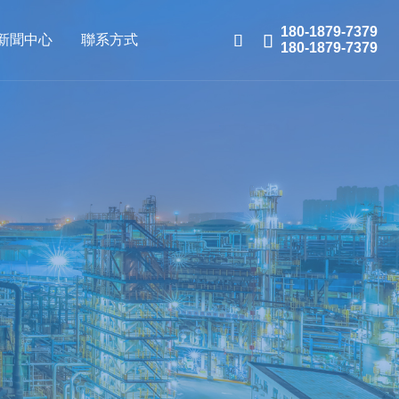
180-1879-7379
新聞中心
聯系方式
180-1879-7379