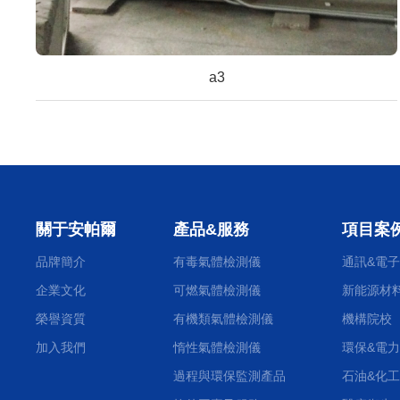
a3
關于安帕爾
產品&服務
項目案
品牌簡介
有毒氣體檢測儀
通訊&電子
企業文化
可燃氣體檢測儀
新能源材
榮譽資質
有機類氣體檢測儀
機構院校
加入我們
惰性氣體檢測儀
環保&電力
過程與環保監測產品
石油&化工