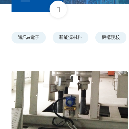
通訊&電子
新能源材料
機構院校