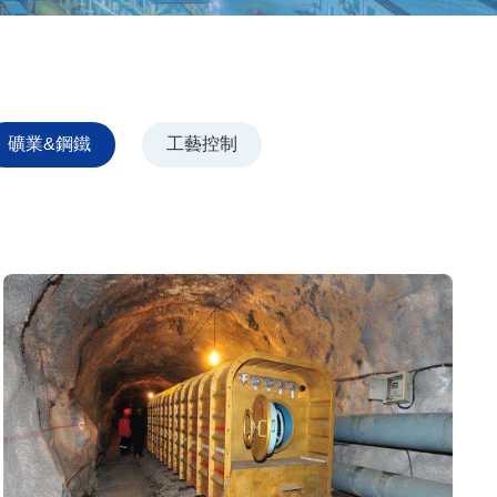
礦業&鋼鐵
工藝控制