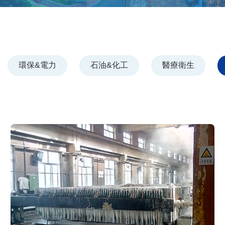
環保&電力
石油&化工
醫療衛生