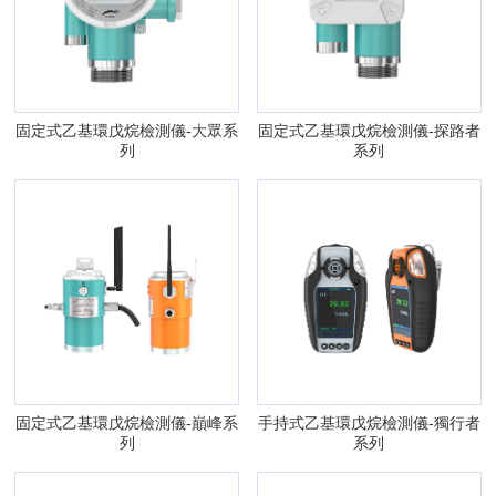
固定式乙基環戊烷檢測儀-大眾系
固定式乙基環戊烷檢測儀-探路者
列
系列
固定式乙基環戊烷檢測儀-巔峰系
手持式乙基環戊烷檢測儀-獨行者
列
系列