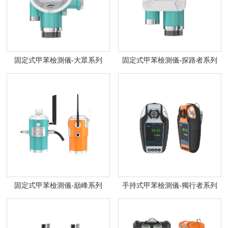
固定式甲苯檢測儀-大眾系列
固定式甲苯檢測儀-探路者系列
固定式甲苯檢測儀-巔峰系列
手持式甲苯檢測儀-獨行者系列