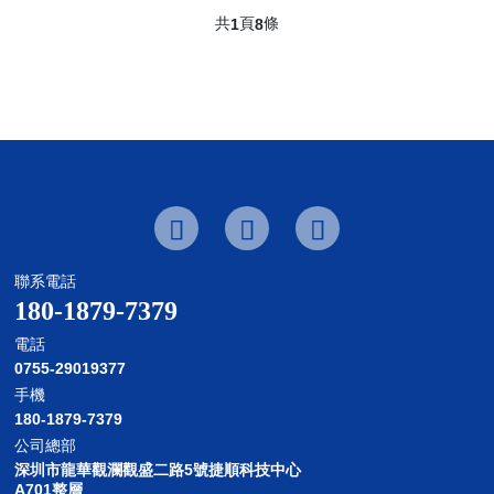
共
頁
條
1
8
聯系電話
180-1879-7379
電話
0755-29019377
手機
180-1879-7379
公司總部
深圳市龍華觀瀾觀盛二路5號捷順科技中心
A701整層