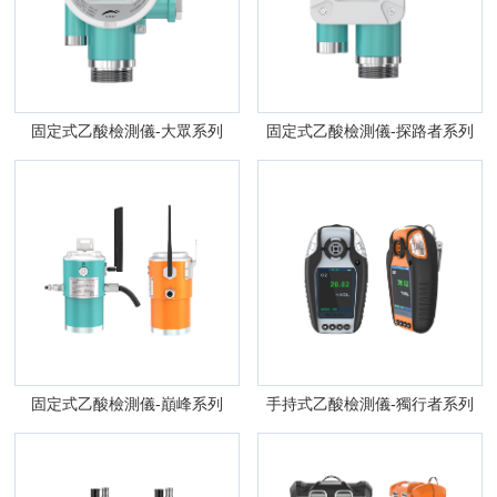
固定式乙酸檢測儀-大眾系列
固定式乙酸檢測儀-探路者系列
固定式乙酸檢測儀-巔峰系列
手持式乙酸檢測儀-獨行者系列